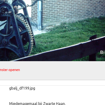
enster openen
gbalj_df199.jpg
Miedemagemaal bij Zwarte Haan.