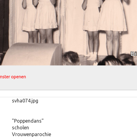
enster openen
svha074.jpg
"Poppendans"
scholen
Vrouwenparochie